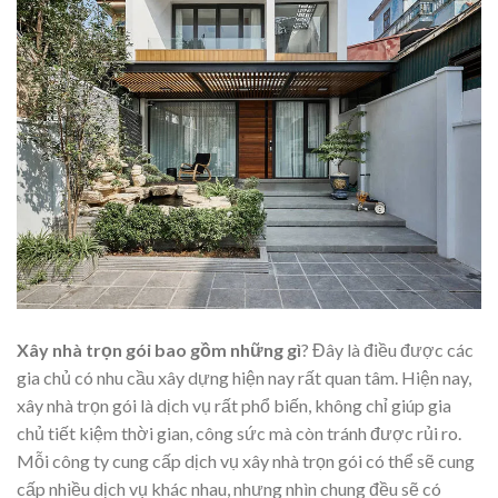
Xây nhà trọn gói bao gồm những gì
? Đây là điều được các
gia chủ có nhu cầu xây dựng hiện nay rất quan tâm. Hiện nay,
xây nhà trọn gói là dịch vụ rất phổ biến, không chỉ giúp gia
chủ tiết kiệm thời gian, công sức mà còn tránh được rủi ro.
Mỗi công ty cung cấp dịch vụ xây nhà trọn gói có thể sẽ cung
cấp nhiều dịch vụ khác nhau, nhưng nhìn chung đều sẽ có