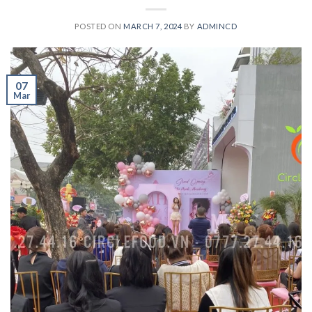
POSTED ON
MARCH 7, 2024
BY
ADMINCD
07
Mar