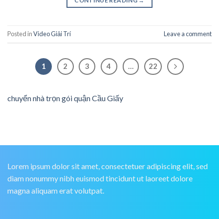
CONTINUE READING
→
Posted in
Video Giải Trí
Leave a comment
1
2
3
4
…
22
chuyển nhà trọn gói quận Cầu Giấy
Lorem ipsum dolor sit amet, consectetuer adipiscing elit, sed
diam nonummy nibh euismod tincidunt ut laoreet dolore
magna aliquam erat volutpat.