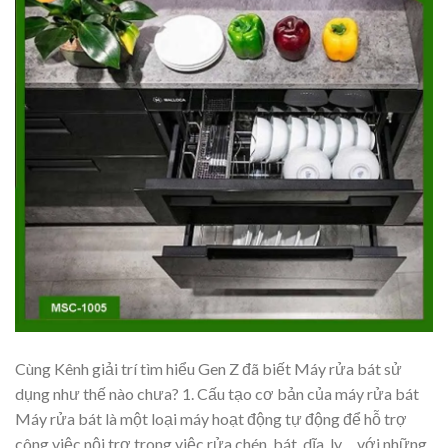
Cùng Kênh giải trí tìm hiểu Gen Z đã biết Máy rửa bát sử
dụng như thế nào chưa? 1. Cấu tạo cơ bản của máy rửa bát
Máy rửa bát là một loại máy hoạt động tự động để hỗ trợ
công việc nội trợ trong việc rửa chén, bát, dĩa, ly… với những