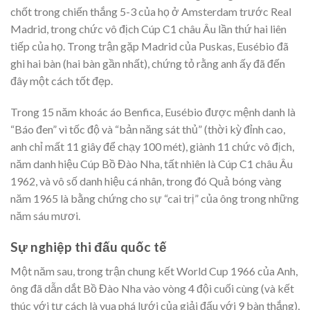
chốt trong chiến thắng 5-3 của họ ở Amsterdam trước Real
Madrid, trong chức vô địch Cúp C1 châu Âu lần thứ hai liên
tiếp của họ. Trong trận gặp Madrid của Puskas, Eusébio đã
ghi hai bàn (hai bàn gần nhất), chứng tỏ rằng anh ấy đã đến
đây một cách tốt đẹp.
Trong 15 năm khoác áo Benfica, Eusébio được mệnh danh là
“Báo đen” vì tốc độ và “bản năng sát thủ” (thời kỳ đỉnh cao,
anh chỉ mất 11 giây để chạy 100 mét), giành 11 chức vô địch,
năm danh hiệu Cúp Bồ Đào Nha, tất nhiên là Cúp C1 châu Âu
1962, và vô số danh hiệu cá nhân, trong đó Quả bóng vàng
năm 1965 là bằng chứng cho sự “cai trị” của ông trong những
năm sáu mươi.
Sự nghiệp thi đấu quốc tế
Một năm sau, trong trận chung kết World Cup 1966 của Anh,
ông đã dẫn dắt Bồ Đào Nha vào vòng 4 đội cuối cùng (và kết
thúc với tư cách là vua phá lưới của giải đấu với 9 bàn thắng),