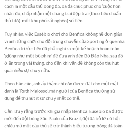
cách là một cầu thủ bóng đá, bà đã chúc phúc cho ‘cuộc hôn
nhân’ đó, chấp nhận một chàng trai đẹp trai (theo tiêu chuẩn
thời đó). một khu phố rất nghèo) số tiền.
Tuy nhiên, việc Eusébio chơi cho Benfica không hề đơn giản
vì anh từng chơi cho đội trung chuyển của Sporting ở quê nhà.
Benfica trước tiên đã phải nghĩ ra một kế hoạch hoàn toàn
‘giống như một bộ phim’ để đưa anh đến Bồ Đào Nha, sau đó
ở ẩn trong vài tháng, cho đến khi vấn đề không còn thu hút
quá nhiều sự chú ý nữa.
Theo báo cáo, anh ấy thậm chí còn được đặt cho một mật
danh là ‘Ruth Malosso’, mà người của Benfica thường sử
dụng để thu hút ít sự chú ý nhất có thể.
Cần lưu ý rằng trước khi gia nhập Benfica, Eusébio đã được
mời đến đội bóng São Paulo của Brazil, đội đã bỏ lỡ cơ hội
chiêu mộ một cầu thủ sẽ trở thành biểu tượng bóng đá toàn