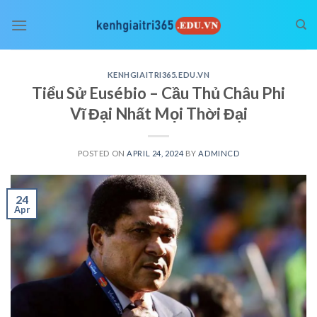
Skip
to
content
KENHGIAITRI365.EDU.VN
Tiểu Sử Eusébio – Cầu Thủ Châu Phi
Vĩ Đại Nhất Mọi Thời Đại
POSTED ON
APRIL 24, 2024
BY
ADMINCD
24
Apr