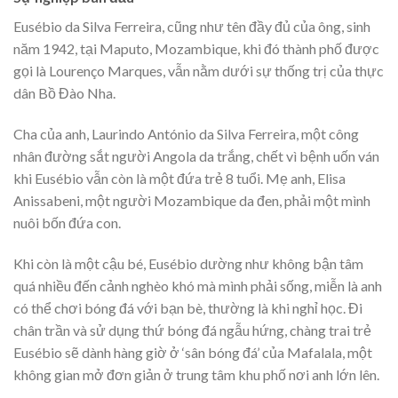
Eusébio da Silva Ferreira, cũng như tên đầy đủ của ông, sinh
năm 1942, tại Maputo, Mozambique, khi đó thành phố được
gọi là Lourenço Marques, vẫn nằm dưới sự thống trị của thực
dân Bồ Đào Nha.
Cha của anh, Laurindo António da Silva Ferreira, một công
nhân đường sắt người Angola da trắng, chết vì bệnh uốn ván
khi Eusébio vẫn còn là một đứa trẻ 8 tuổi. Mẹ anh, Elisa
Anissabeni, một người Mozambique da đen, phải một mình
nuôi bốn đứa con.
Khi còn là một cậu bé, Eusébio dường như không bận tâm
quá nhiều đến cảnh nghèo khó mà mình phải sống, miễn là anh
có thể chơi bóng đá với bạn bè, thường là khi nghỉ học. Đi
chân trần và sử dụng thứ bóng đá ngẫu hứng, chàng trai trẻ
Eusébio sẽ dành hàng giờ ở ‘sân bóng đá’ của Mafalala, một
không gian mở đơn giản ở trung tâm khu phố nơi anh lớn lên.