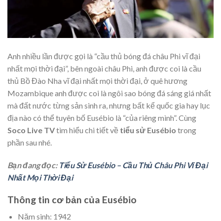
Anh nhiều lần được gọi là “cầu thủ bóng đá châu Phi vĩ đại
nhất mọi thời đại”, bên ngoài châu Phi, anh được coi là cầu
thủ Bồ Đào Nha vĩ đại nhất mọi thời đại, ở quê hương
Mozambique anh được coi là ngôi sao bóng đá sáng giá nhất
mà đất nước từng sản sinh ra, nhưng bất kể quốc gia hay lục
địa nào có thể tuyên bố Eusébio là “của riêng mình”. Cùng
Soco Live TV
tìm hiểu chi tiết về
tiểu sử Eusébio
trong
phần sau nhé.
Bạn đang đọc:
Tiểu Sử Eusébio – Cầu Thủ Châu Phi Vĩ Đại
Nhất Mọi Thời Đại
Thông tin cơ bản của Eusébio
Năm sinh: 1942