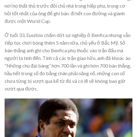
nơi họ thất thủ trước đội chủ nhà trong hiệp phụ, trong cơ
hội tốt nhất của ông để ghi bàn. đi hết con đường và giành
được một World Cup.
Ở tuổi 33, Eusébio chấm dứt sự nghiệp ở Benfica nhưng vẫn
tiếp tục chơi bóng thêm 5 năm nữa, chủ yếu ở Bắc Mỹ. Số
bàn thắng anh ghi cho Benfica phụ thuộc vào trận đấu mà
người ta tính đến. Tính cả các trận giao hữu, anh đã khoác áo
“Những chú đại bàng” hơn 700 lần và ghi hơn 700 bàn thắng,
hầu hết trong số đó bằng chân phải năng nổ, những con số
chưa từng bị vượt qua kể từ đó và có lẽ sẽ không bao giờ
vượt qua được.