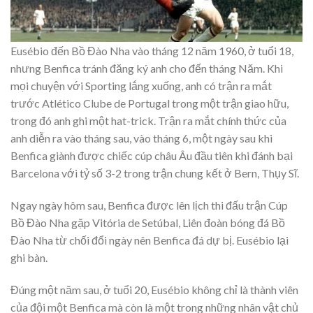
Eusébio đến Bồ Đào Nha vào tháng 12 năm 1960, ở tuổi 18,
nhưng Benfica tránh đăng ký anh cho đến tháng Năm. Khi
mọi chuyện với Sporting lắng xuống, anh có trận ra mắt
trước Atlético Clube de Portugal trong một trận giao hữu,
trong đó anh ghi một hat-trick. Trận ra mắt chính thức của
anh diễn ra vào tháng sau, vào tháng 6, một ngày sau khi
Benfica giành được chiếc cúp châu Âu đầu tiên khi đánh bại
Barcelona với tỷ số 3-2 trong trận chung kết ở Bern, Thụy Sĩ.
Ngay ngày hôm sau, Benfica được lên lịch thi đấu trận Cúp
Bồ Đào Nha gặp Vitória de Setúbal, Liên đoàn bóng đá Bồ
Đào Nha từ chối đổi ngày nên Benfica đá dự bị. Eusébio lại
ghi bàn.
Đúng một năm sau, ở tuổi 20, Eusébio không chỉ là thành viên
của đội một Benfica mà còn là một trong những nhân vật chủ