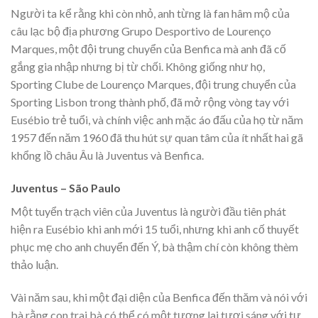
Người ta kể rằng khi còn nhỏ, anh từng là fan hâm mộ của
câu lạc bộ địa phương Grupo Desportivo de Lourenço
Marques, một đội trung chuyển của Benfica mà anh đã cố
gắng gia nhập nhưng bị từ chối. Không giống như họ,
Sporting Clube de Lourenço Marques, đội trung chuyển của
Sporting Lisbon trong thành phố, đã mở rộng vòng tay với
Eusébio trẻ tuổi, và chính việc anh mặc áo đấu của họ từ năm
1957 đến năm 1960 đã thu hút sự quan tâm của ít nhất hai gã
khổng lồ châu Âu là Juventus và Benfica.
Juventus – São Paulo
Một tuyển trạch viên của Juventus là người đầu tiên phát
hiện ra Eusébio khi anh mới 15 tuổi, nhưng khi anh cố thuyết
phục mẹ cho anh chuyển đến Ý, bà thậm chí còn không thèm
thảo luận.
Vài năm sau, khi một đại diện của Benfica đến thăm và nói với
bà rằng con trai bà có thể có một tương lai tươi sáng với tư