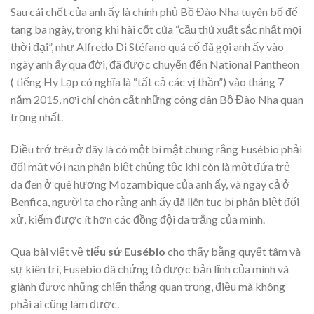
Sau cái chết của anh ấy là chính phủ Bồ Đào Nha tuyên bố để
tang ba ngày, trong khi hài cốt của “cầu thủ xuất sắc nhất mọi
thời đại”, như Alfredo Di Stéfano quá cố đã gọi anh ấy vào
ngày anh ấy qua đời, đã được chuyển đến National Pantheon
( tiếng Hy Lạp có nghĩa là “tất cả các vị thần”) vào tháng 7
năm 2015, nơi chỉ chôn cất những công dân Bồ Đào Nha quan
trọng nhất.
Điều trớ trêu ở đây là có một bí mật chung rằng Eusébio phải
đối mặt với nạn phân biệt chủng tộc khi còn là một đứa trẻ
da đen ở quê hương Mozambique của anh ấy, và ngay cả ở
Benfica, người ta cho rằng anh ấy đã liên tục bị phân biệt đối
xử, kiếm được ít hơn các đồng đội da trắng của mình.
Qua bài viết về
tiểu sử Eusébio
cho thấy bằng quyết tâm và
sự kiên trì, Eusébio đã chứng tỏ được bản lĩnh của mình và
giành được những chiến thắng quan trọng, điều mà không
phải ai cũng làm được.