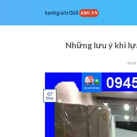
Skip
to
content
Những lưu ý khi l
POST
07
Mar