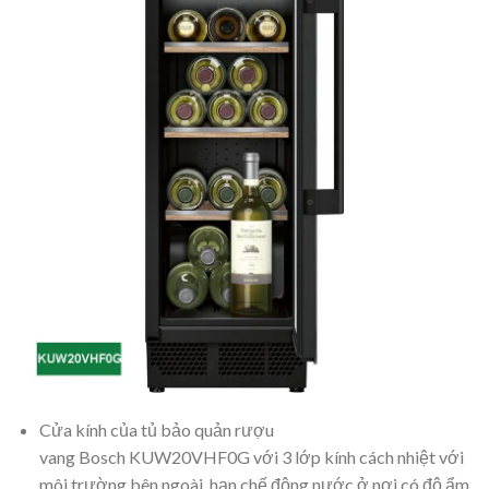
Cửa kính của tủ bảo quản rượu
vang Bosch KUW20VHF0G với 3 lớp kính cách nhiệt với
môi trường bên ngoài, hạn chế động nước ở nợi có độ ẩm