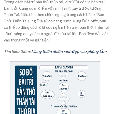
Trong cách bài trí bàn thờ thần tài, vị trí đặt cóc là bên trái
bàn thờ. Cùng quan điểm với anh Tài. Ngay trước tượng
Thần Tài. Nếu tính theo chiều ngang trong cách bài trí Bàn
Thờ Thần Tài Ông Địa sẽ có hàng bát hương.Đặc biệt, bạn
có thể áp dụng cách đặt cóc ngậm tiền trên bàn thờ Thần Tài
. Buổi sáng quay cóc ra ngoài để cầu tài lộc. Ban đêm dẫn cóc
vào trong nhốt và giữ tiền.
Tìm hiểu thêm:
Mang thiên nhiên xinh đẹp vào phòng tắm