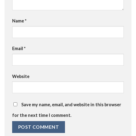
Name
*
Email
*
Website
Save my name, email, and website in this browser
for the next time I comment.