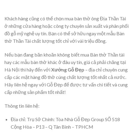
Khách hàng cũng có thể chọn mua bàn thờ ông Địa Thần Tài
ở những cửa hàng hoặc công ty chuyên sản xuất và phân phối
đồ gỗ mỹ nghệ uy tín. Bạn có thể sở hữu ngay một mẫu Bàn
thờ Thần Tài chất lượng tốt chỉ với vài triệu đồng.
Nếu bạn đang băn khoăn không biết mua Bàn thờ Thần tài
hay các mẫu bàn thờ khác ở đâu uy tín, giá cả phải chăng tại
Hà Nội thì hãy đến với
Xưởng Gỗ Đẹp
– địa chỉ chuyên cung
cấp các mặt hàng đồ thờ cúng chất lượng tốt nhất cả nước.
Hãy liên hệ ngay với Gỗ Đẹp để được tư vấn chi tiết và cung
cấp những sản phẩm tốt nhất!
Thông tin liên hệ:
Địa chỉ: Trụ Sở Chính: Tòa Nhà Gỗ Đẹp Group SỐ 518
Cộng Hòa – P13 – Q Tân Bình – TPHCM