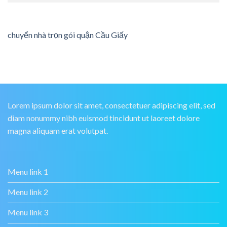
chuyển nhà trọn gói quận Cầu Giấy
Lorem ipsum dolor sit amet, consectetuer adipiscing elit, sed
diam nonummy nibh euismod tincidunt ut laoreet dolore
magna aliquam erat volutpat.
Menu link 1
Menu link 2
Menu link 3