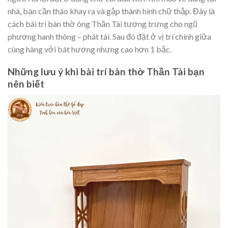
nhà, bạn cần tháo khay ra và gập thành hình chữ thập. Đây là
cách bài trí bàn thờ ông Thần Tài tượng trưng cho ngũ
phương hanh thông – phát tài. Sau đó đặt ở vị trí chính giữa
cùng hàng với bát hương nhưng cao hơn 1 bậc.
Những lưu ý khi bài trí bàn thờ Thần Tài bạn
nên biết