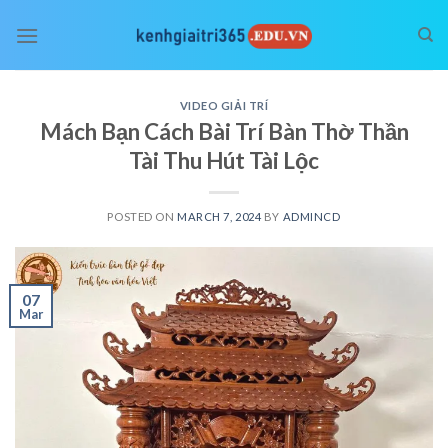
Skip
to
content
VIDEO GIẢI TRÍ
Mách Bạn Cách Bài Trí Bàn Thờ Thần
Tài Thu Hút Tài Lộc
POSTED ON
MARCH 7, 2024
BY
ADMINCD
07
Mar