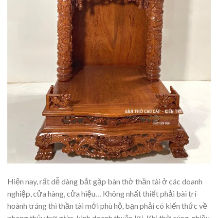
Hiện nay, rất dễ dàng bắt gặp bàn thờ thần tài ở các doanh
nghiệp, cửa hàng, cửa hiệu… Không nhất thiết phải bài trí
hoành tráng thì thần tài mới phù hộ, bạn phải có kiến thức về
phong thủy trợ giúp. kinh doanh thuận lợi. Khi thờ cúng, nhiều