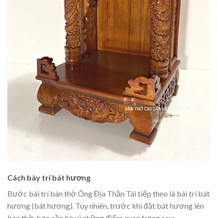
Cách bày trí bát hương
Bước bài trí bàn thờ Ông Địa Thần Tài tiếp theo là bài trí bát
hương (bát hương). Tuy nhiên, trước khi đặt bát hương lên
bàn thờ, bạn cần lưu ý những điểm quan trọng sau: