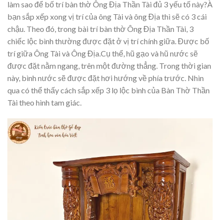
làm sao để bố trí bàn thờ Ông Địa Thần Tài đủ 3 yếu tố này?À
bạn sắp xếp xong vị trí của ông Tài và ông Địa thì sẽ có 3 cái
chậu. Theo đó, trong bài trí bàn thờ Ông Địa Thần Tài, 3
chiếc lộc bình thường được đặt ở vị trí chính giữa. Được bố
trí giữa Ông Tài và Ông Địa.Cụ thể, hũ gạo và hũ nước sẽ
được đặt nằm ngang, trên một đường thẳng. Trong thời gian
này, bình nước sẽ được đặt hơi hướng về phía trước. Nhìn
qua có thể thấy cách sắp xếp 3 lọ lộc bình của Bàn Thờ Thần
Tài theo hình tam giác.