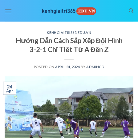
Skip
to
content
KENHGIAITRI365.EDU.VN
Hướng Dẫn Cách Sắp Xếp Đội Hình
3-2-1 Chi Tiết Từ A Đến Z
POSTED ON
APRIL 24, 2024
BY
ADMINCD
24
Apr