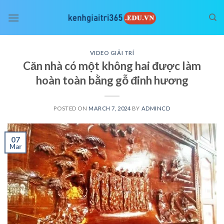
Skip
to
content
VIDEO GIẢI TRÍ
Căn nhà có một không hai được làm
hoàn toàn bằng gỗ đinh hương
POSTED ON
MARCH 7, 2024
BY
ADMINCD
07
Mar