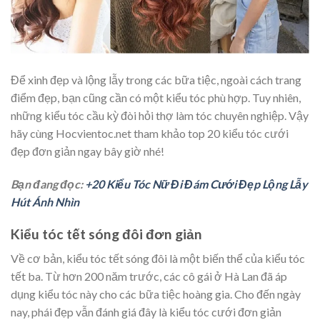
Để xinh đẹp và lộng lẫy trong các bữa tiệc, ngoài cách trang
điểm đẹp, bạn cũng cần có một kiểu tóc phù hợp. Tuy nhiên,
những kiểu tóc cầu kỳ đòi hỏi thợ làm tóc chuyên nghiệp. Vậy
hãy cùng Hocvientoc.net tham khảo top 20 kiểu tóc cưới
đẹp đơn giản ngay bây giờ nhé!
Bạn đang đọc:
+20 Kiểu Tóc Nữ Đi Đám Cưới Đẹp Lộng Lẫy
Hút Ánh Nhìn
Kiểu tóc tết sóng đôi đơn giản
Về cơ bản, kiểu tóc tết sóng đôi là một biến thể của kiểu tóc
tết ba. Từ hơn 200 năm trước, các cô gái ở Hà Lan đã áp
dụng kiểu tóc này cho các bữa tiệc hoàng gia. Cho đến ngày
nay, phái đẹp vẫn đánh giá đây là kiểu tóc cưới đơn giản