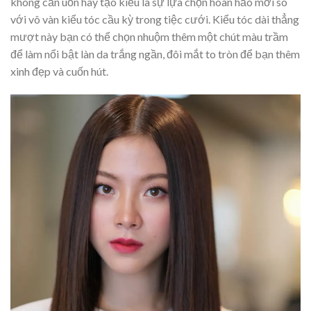
không cần uốn hay tạo kiểu là sự lựa chọn hoàn hảo mới so
với vô vàn kiểu tóc cầu kỳ trong tiệc cưới. Kiểu tóc dài thẳng
mượt này bạn có thể chọn nhuộm thêm một chút màu trầm
để làm nổi bật làn da trắng ngần, đôi mắt to tròn để bạn thêm
xinh đẹp và cuốn hút.