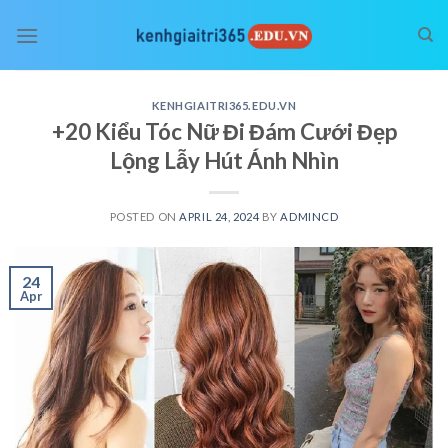
Skip
to
content
KENHGIAITRI365.EDU.VN
+20 Kiểu Tóc Nữ Đi Đám Cưới Đẹp
Lộng Lẫy Hút Ánh Nhìn
POSTED ON
APRIL 24, 2024
BY
ADMINCD
24
Apr