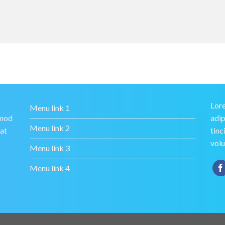
Lore
Menu link 1
smod
adip
Menu link 2
rat
tinc
volu
Menu link 3
Menu link 4