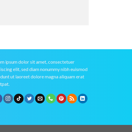
m ipsum dolor sit amet, consectetuer
iscing elit, sed diam nonummy nibh euismod
idunt ut laoreet dolore magna aliquam erat
tpat.