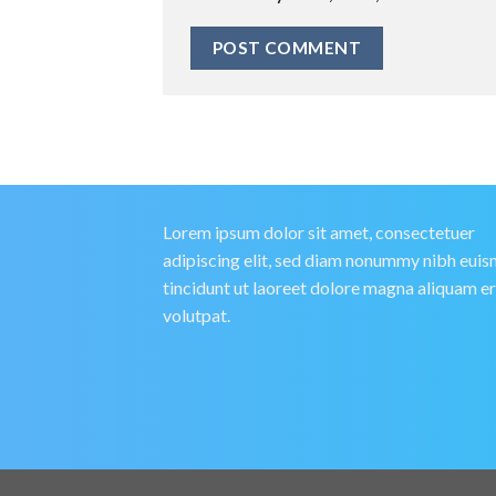
Lorem ipsum dolor sit amet, consectetuer
adipiscing elit, sed diam nonummy nibh eui
tincidunt ut laoreet dolore magna aliquam e
volutpat.