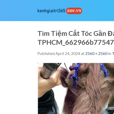
Skip
to
content
Tìm Tiệm Cắt Tóc Gần Đâ
TPHCM_662966b77547
Published
April 24, 2024
at
2560 × 2560
in
T