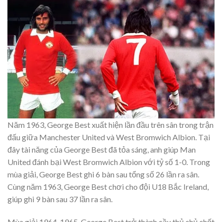
Năm 1963, George Best xuất hiện lần đầu trên sân trong trận
đấu giữa Manchester United và West Bromwich Albion. Tại
đây tài năng của George Best đã tỏa sáng, anh giúp Man
United đánh bại West Bromwich Albion với tỷ số 1-0. Trong
mùa giải, George Best ghi 6 bàn sau tổng số 26 lần ra sân.
Cùng năm 1963, George Best chơi cho đội U18 Bắc Ireland,
giúp ghi 9 bàn sau 37 lần ra sân.
Mùa giải 1964-1965, George Best trở thành cầu thủ chủ chốt