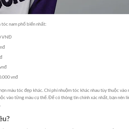
 tóc nam phổ biến nhất:
00 VNĐ
vnđ
nđ
 vnđ
0.000 vnđ
chọn màu tóc đẹp khác. Chi phí nhuộm tóc khác nhau tùy thuộc vào 
c vào từng màu cụ thể. Để có thông tin chính xác nhất, bạn nên li
.
êu?