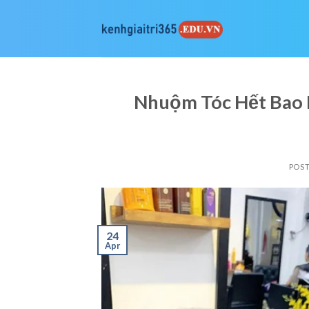
Skip
to
content
Nhuộm Tóc Hết Bao 
POS
24
Apr