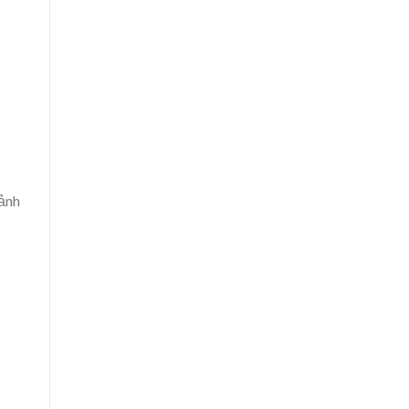
ụ
 ảnh