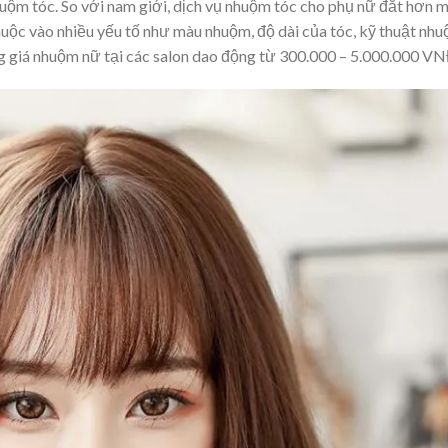
huộm tóc. So với nam giới, dịch vụ nhuộm tóc cho phụ nữ đắt hơn 
huộc vào nhiều yếu tố như màu nhuộm, độ dài của tóc, kỹ thuật nh
g giá nhuộm nữ tại các salon dao động từ 300.000 – 5.000.000 VN