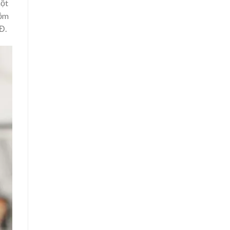
một
uộm
Đ.