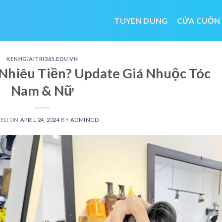
TUYEN DUNG
CỬA CUỐN
KENHGIAITRI365.EDU.VN
Nhiêu Tiền? Update Giá Nhuộc Tóc
Nam & Nữ
TED ON
APRIL 24, 2024
BY
ADMINCD