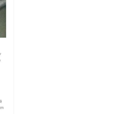
y
m
ã
ẩm