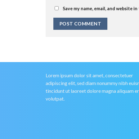
Save my name, email, and website in
Lorem ipsum dolor sit amet, consectetuer
adipiscing elit, sed diam nonummy nibh eui
tincidunt ut laoreet dolore magna aliquam e
volutpat.