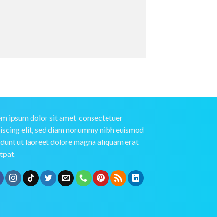
m ipsum dolor sit amet, consectetuer
iscing elit, sed diam nonummy nibh euismod
idunt ut laoreet dolore magna aliquam erat
tpat.