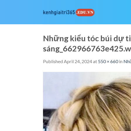
Skip
to
content
Những kiểu tóc búi dự ti
sáng_662966763e425.
Published
April 24, 2024
at
550 × 660
in
Nhữ