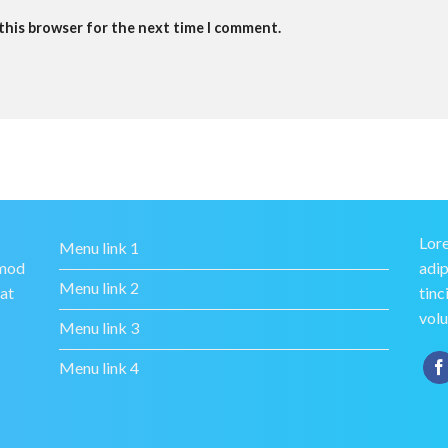
 this browser for the next time I comment.
Lore
Menu link 1
smod
adip
Menu link 2
rat
tinc
volu
Menu link 3
Menu link 4