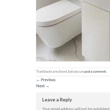
Trackbacks are closed, but you can
post a comment
.
←
Previous
Next
→
Leave a Reply
Your email address will not be published.