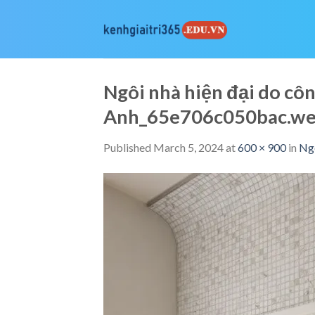
Skip
to
content
Ngôi nhà hiện đại do côn
Anh_65e706c050bac.w
Published
March 5, 2024
at
600 × 900
in
Ngô