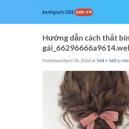
Skip
to
content
Hướng dẫn cách thắt bí
gái_66296666a9614.we
Published
April 24, 2024
at
564 × 560
in
Hướ