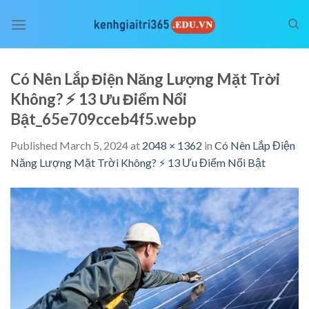
Skip
to
content
Có Nên Lắp Điện Năng Lượng Mặt Trời
Không? ⚡️ 13 Ưu Điểm Nổi
Bật_65e709cceb4f5.webp
Published
March 5, 2024
at
2048 × 1362
in
Có Nên Lắp Điện
Năng Lượng Mặt Trời Không? ⚡️ 13 Ưu Điểm Nổi Bật