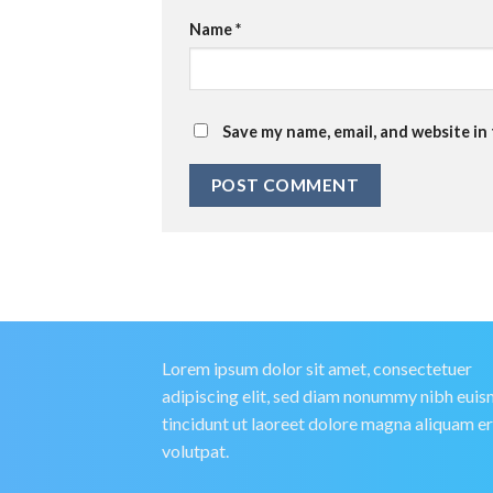
Name
*
Save my name, email, and website in
Lorem ipsum dolor sit amet, consectetuer
adipiscing elit, sed diam nonummy nibh eui
tincidunt ut laoreet dolore magna aliquam e
volutpat.