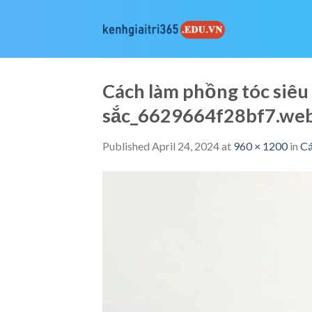
Skip
to
content
Cách làm phồng tóc siêu
sắc_6629664f28bf7.we
Published
April 24, 2024
at
960 × 1200
in
Cá