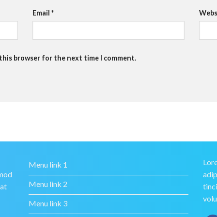
Email
*
Webs
 this browser for the next time I comment.
Lore
Menu link 1
smod
adip
Menu link 2
rat
tinc
volu
Menu link 3