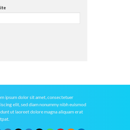
ite
m ipsum dolor sit amet, consectetuer
iscing elit, sed diam nonummy nibh euismod
idunt ut laoreet dolore magna aliquam erat
tpat.