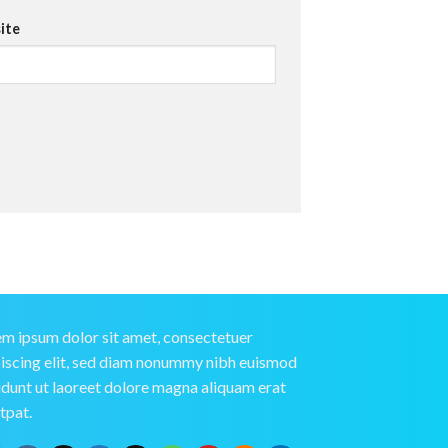
ite
m ipsum dolor sit amet, consectetuer
iscing elit, sed diam nonummy nibh euismod
idunt ut laoreet dolore magna aliquam erat
tpat.