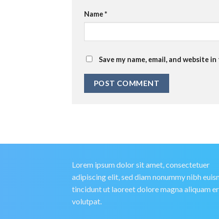
Name
*
Save my name, email, and website in
Lorem ipsum dolor sit amet, consectetuer
adipiscing elit, sed diam nonummy nibh eui
tincidunt ut laoreet dolore magna aliquam e
volutpat.