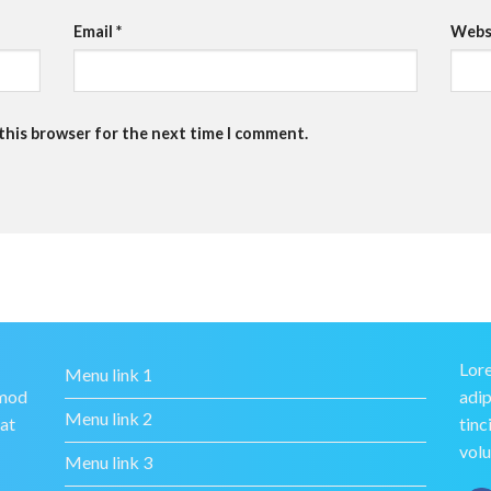
Email
*
Webs
 this browser for the next time I comment.
Lore
Menu link 1
smod
adip
Menu link 2
rat
tinc
volu
Menu link 3