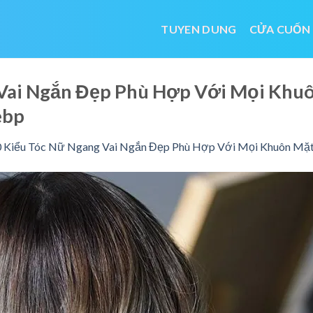
TUYEN DUNG
CỬA CUỐN
 Vai Ngắn Đẹp Phù Hợp Với Mọi Khu
ebp
 Kiểu Tóc Nữ Ngang Vai Ngắn Đẹp Phù Hợp Với Mọi Khuôn Mặ