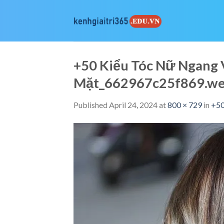
Skip
to
content
+50 Kiểu Tóc Nữ Ngang
Mặt_662967c25f869.w
Published
April 24, 2024
at
800 × 729
in
+50