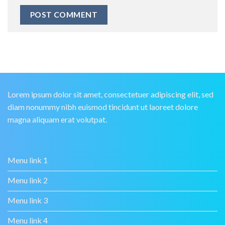
Lorem ipsum dolor sit amet, consectetuer adipiscing elit, sed
diam nonummy nibh euismod tincidunt ut laoreet dolore
magna aliquam erat volutpat.
Menu link 1
Menu link 2
Menu link 3
Menu link 4