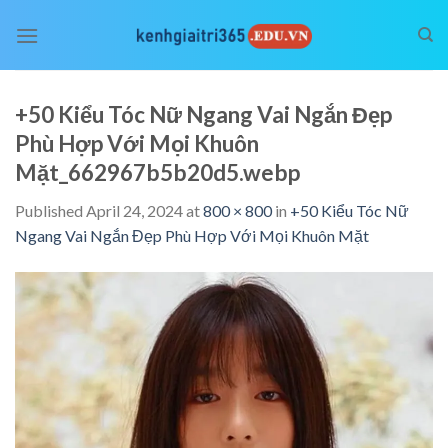
Skip
to
content
+50 Kiểu Tóc Nữ Ngang Vai Ngắn Đẹp
Phù Hợp Với Mọi Khuôn
Mặt_662967b5b20d5.webp
Published
April 24, 2024
at
800 × 800
in
+50 Kiểu Tóc Nữ
Ngang Vai Ngắn Đẹp Phù Hợp Với Mọi Khuôn Mặt