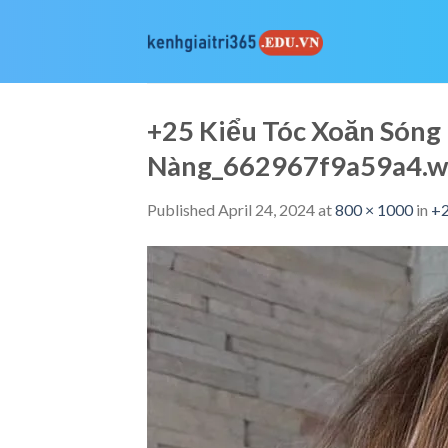
Skip
to
content
+25 Kiểu Tóc Xoăn Sóng
Nàng_662967f9a59a4.
Published
April 24, 2024
at
800 × 1000
in
+2