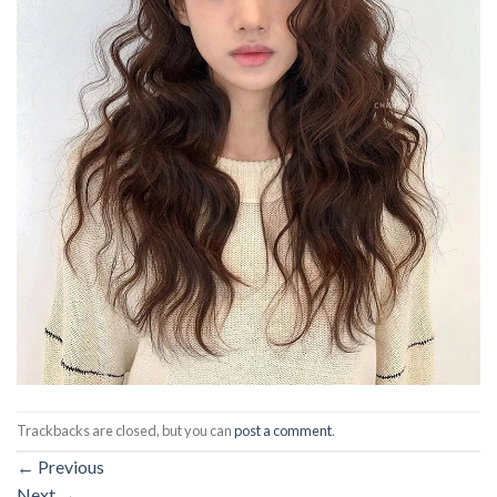
Trackbacks are closed, but you can
post a comment
.
←
Previous
Next
→