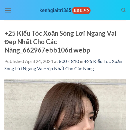
Skip
to
content
+25 Kiểu Tóc Xoăn Sóng Lơi Ngang Vai
Đẹp Nhất Cho Các
Nàng_662967ebb106d.webp
Published
April 24, 2024
at
800 × 810
in
+25 Kiểu Tóc Xoăn
Sóng Lơi Ngang Vai Đẹp Nhất Cho Các Nàng