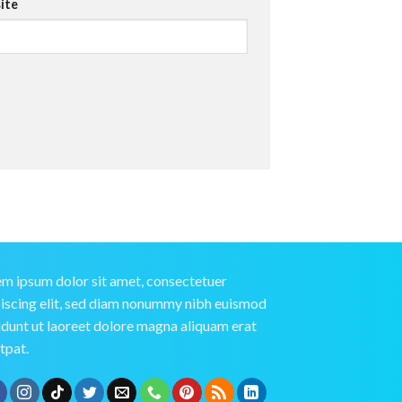
ite
m ipsum dolor sit amet, consectetuer
iscing elit, sed diam nonummy nibh euismod
idunt ut laoreet dolore magna aliquam erat
tpat.