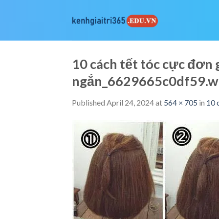
Skip
to
content
10 cách tết tóc cực đơn 
ngắn_6629665c0df59.
Published
April 24, 2024
at
564 × 705
in
10 