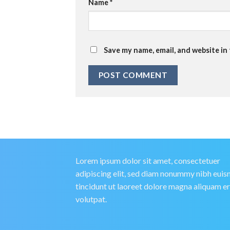
Name
*
Save my name, email, and website in
Lorem ipsum dolor sit amet, consectetuer
adipiscing elit, sed diam nonummy nibh eui
tincidunt ut laoreet dolore magna aliquam e
volutpat.