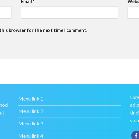
Email
*
Webs
 this browser for the next time I comment.
Lore
Menu link 1
smod
adip
Menu link 2
rat
tinc
volu
Menu link 3
Menu link 4